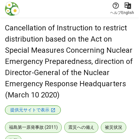
本文に飛ぶ
ヘルプ
English
Cancellation of Instruction to restrict
distribution based on the Act on
Special Measures Concerning Nuclear
Emergency Preparedness, direction of
Director-General of the Nuclear
Emergency Response Headquarters
(March 10 2020)
提供元サイトで表示
福島第一原発事故 (2011)
震災への備え
被災状況