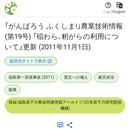
本文に飛ぶ
ヘルプ
English
「がんばろう ふくしま!」農業技術情報
(第19号) 「稲わら､籾がらの利用につ
いて」更新 (2011年11月1日)
提供元サイトで表示
福島第一原発事故 (2011)
震災への備え
被災状況
復興
収録:福島原子力事故関連情報アーカイブ (日本原子力研究開発
機構)