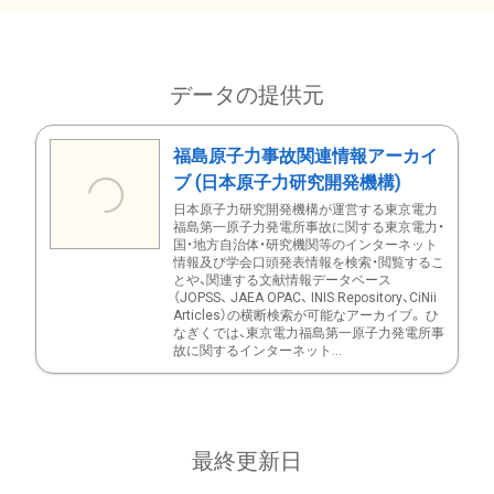
データの提供元
福島原子力事故関連情報アーカイ
ブ (日本原子力研究開発機構)
日本原子力研究開発機構が運営する東京電力
福島第一原子力発電所事故に関する東京電力・
国・地方自治体・研究機関等のインターネット
情報及び学会口頭発表情報を検索・閲覧するこ
とや、関連する文献情報データベース
（JOPSS、 JAEA OPAC、 INIS Repository、CiNii
Articles）の横断検索が可能なアーカイブ。 ひ
なぎくでは、東京電力福島第一原子力発電所事
故に関するインターネット...
最終更新日