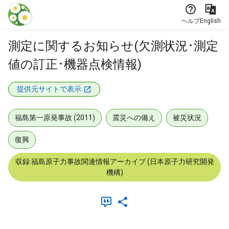
本文に飛ぶ
ヘルプ
English
測定に関するお知らせ(欠測状況･測定
値の訂正･機器点検情報)
提供元サイトで表示
福島第一原発事故 (2011)
震災への備え
被災状況
復興
収録:福島原子力事故関連情報アーカイブ (日本原子力研究開発
機構)