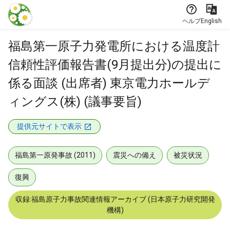
本文に飛ぶ
ヘルプ
English
福島第一原子力発電所における温度計
信頼性評価報告書(9月提出分)の提出に
係る面談 (出席者) 東京電力ホールデ
ィングス(株) (議事要旨)
提供元サイトで表示
福島第一原発事故 (2011)
震災への備え
被災状況
復興
収録:福島原子力事故関連情報アーカイブ (日本原子力研究開発
機構)