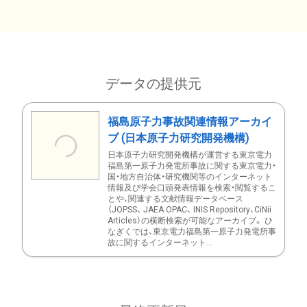
データの提供元
福島原子力事故関連情報アーカイ
ブ (日本原子力研究開発機構)
日本原子力研究開発機構が運営する東京電力
福島第一原子力発電所事故に関する東京電力・
国・地方自治体・研究機関等のインターネット
情報及び学会口頭発表情報を検索・閲覧するこ
とや、関連する文献情報データベース
（JOPSS、 JAEA OPAC、 INIS Repository、CiNii
Articles）の横断検索が可能なアーカイブ。 ひ
なぎくでは、東京電力福島第一原子力発電所事
故に関するインターネット...