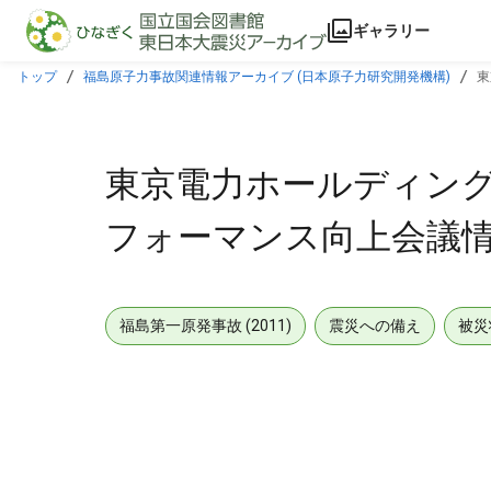
本文に飛ぶ
ギャラリー
トップ
福島原子力事故関連情報アーカイブ (日本原子力研究開発機構)
東
東京電力ホールディングス
フォーマンス向上会議情報(
福島第一原発事故 (2011)
震災への備え
被災