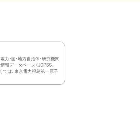
力・国・地方自治体・研究機関
報データベース（JOPSS、
ブ。 ひなぎくでは、東京電力福島第一原子