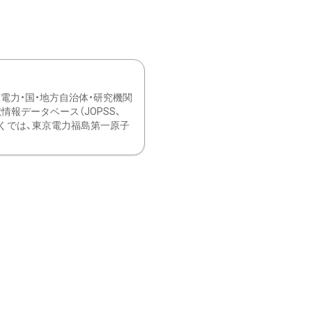
力・国・地方自治体・研究機関
報データベース（JOPSS、
ブ。 ひなぎくでは、東京電力福島第一原子