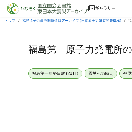
本文に飛ぶ
ギャラリー
トップ
福島原子力事故関連情報アーカイブ (日本原子力研究開発機構)
福
福島第一原子力発電所の状況
福島第一原発事故 (2011)
震災への備え
被災
メタデータ