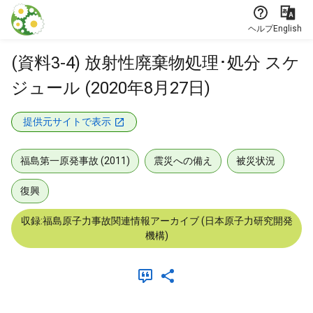
本文に飛ぶ
ヘルプ
English
(資料3-4) 放射性廃棄物処理･処分 スケ
ジュール (2020年8月27日)
提供元サイトで表示
福島第一原発事故 (2011)
震災への備え
被災状況
復興
収録:福島原子力事故関連情報アーカイブ (日本原子力研究開発
機構)