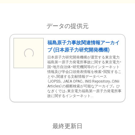
データの提供元
福島原子力事故関連情報アーカイ
ブ (日本原子力研究開発機構)
日本原子力研究開発機構が運営する東京電力
福島第一原子力発電所事故に関する東京電力・
国・地方自治体・研究機関等のインターネット
情報及び学会口頭発表情報を検索・閲覧するこ
とや、関連する文献情報データベース
（JOPSS、 JAEA OPAC、 INIS Repository、CiNii
Articles）の横断検索が可能なアーカイブ。 ひ
なぎくでは、東京電力福島第一原子力発電所事
故に関するインターネット...
最終更新日