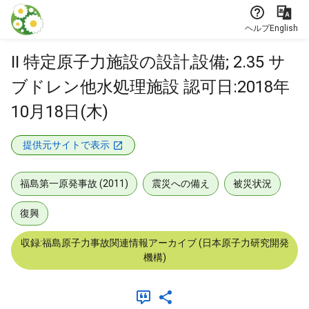
本文に飛ぶ
ヘルプ
English
II 特定原子力施設の設計,設備; 2.35 サ
ブドレン他水処理施設 認可日:2018年
10月18日(木)
提供元サイトで表示
福島第一原発事故 (2011)
震災への備え
被災状況
復興
収録:福島原子力事故関連情報アーカイブ (日本原子力研究開発
機構)