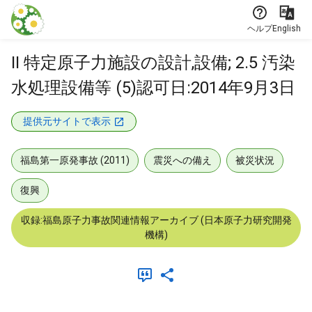
本文に飛ぶ
ヘルプ
English
II 特定原子力施設の設計,設備; 2.5 汚染
水処理設備等 (5)認可日:2014年9月3日
提供元サイトで表示
福島第一原発事故 (2011)
震災への備え
被災状況
復興
収録:福島原子力事故関連情報アーカイブ (日本原子力研究開発
機構)