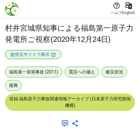
本文に飛ぶ
ヘルプ
English
村井宮城県知事による福島第一原子力
発電所ご視察(2020年12月24日)
提供元サイトで表示
福島第一原発事故 (2011)
震災への備え
被災状況
復興
収録:福島原子力事故関連情報アーカイブ (日本原子力研究開発
機構)