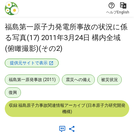
本文に飛ぶ
ヘルプ
English
福島第一原子力発電所事故の状況に係
る写真(17) 2011年3月24日 構内全域
(俯瞰撮影)(その2)
提供元サイトで表示
福島第一原発事故 (2011)
震災への備え
被災状況
復興
収録:福島原子力事故関連情報アーカイブ (日本原子力研究開発
機構)