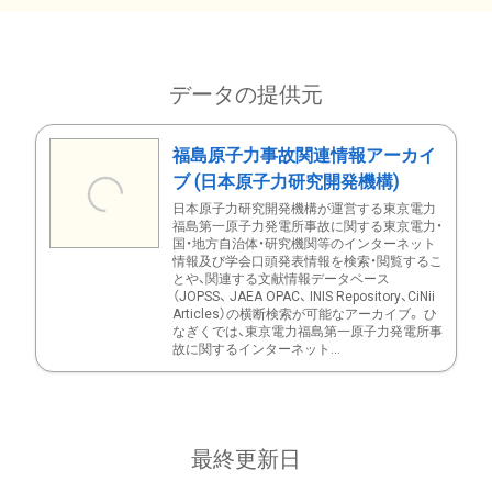
データの提供元
福島原子力事故関連情報アーカイ
ブ (日本原子力研究開発機構)
日本原子力研究開発機構が運営する東京電力
福島第一原子力発電所事故に関する東京電力・
国・地方自治体・研究機関等のインターネット
情報及び学会口頭発表情報を検索・閲覧するこ
とや、関連する文献情報データベース
（JOPSS、 JAEA OPAC、 INIS Repository、CiNii
Articles）の横断検索が可能なアーカイブ。 ひ
なぎくでは、東京電力福島第一原子力発電所事
故に関するインターネット...
最終更新日