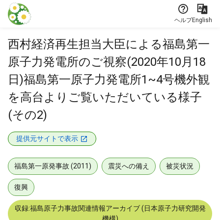
本文に飛ぶ
ヘルプ
English
西村経済再生担当大臣による福島第一
原子力発電所のご視察(2020年10月18
日)福島第一原子力発電所1~4号機外観
を高台よりご覧いただいている様子
(その2)
提供元サイトで表示
福島第一原発事故 (2011)
震災への備え
被災状況
復興
収録:福島原子力事故関連情報アーカイブ (日本原子力研究開発
機構)