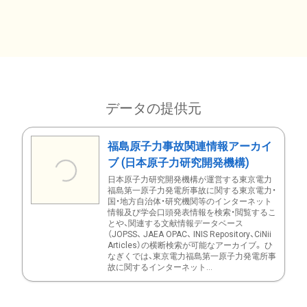
データの提供元
福島原子力事故関連情報アーカイ
ブ (日本原子力研究開発機構)
日本原子力研究開発機構が運営する東京電力
福島第一原子力発電所事故に関する東京電力・
国・地方自治体・研究機関等のインターネット
情報及び学会口頭発表情報を検索・閲覧するこ
とや、関連する文献情報データベース
（JOPSS、 JAEA OPAC、 INIS Repository、CiNii
Articles）の横断検索が可能なアーカイブ。 ひ
なぎくでは、東京電力福島第一原子力発電所事
故に関するインターネット...