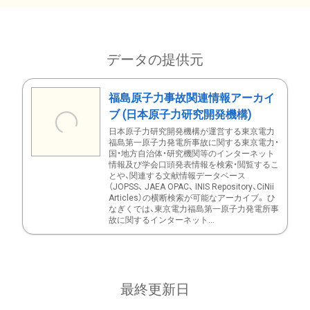
データの提供元
福島原子力事故関連情報アーカイ
ブ (日本原子力研究開発機構)
日本原子力研究開発機構が運営する東京電力
福島第一原子力発電所事故に関する東京電力・
国・地方自治体・研究機関等のインターネット
情報及び学会口頭発表情報を検索・閲覧するこ
とや、関連する文献情報データベース
（JOPSS、 JAEA OPAC、 INIS Repository、CiNii
Articles）の横断検索が可能なアーカイブ。 ひ
なぎくでは、東京電力福島第一原子力発電所事
故に関するインターネット...
最終更新日