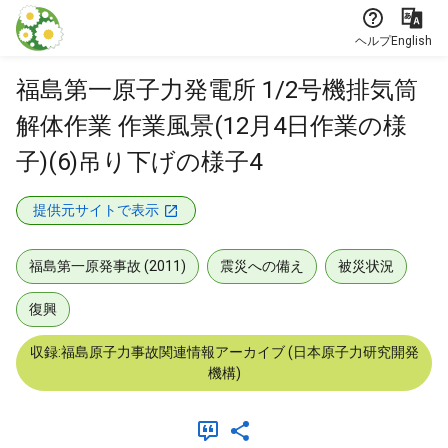
本文に飛ぶ
ヘルプ
English
福島第一原子力発電所 1/2号機排気筒
解体作業 作業風景(12月4日作業の様
子)(6)吊り下げの様子4
提供元サイトで表示
福島第一原発事故 (2011)
震災への備え
被災状況
復興
収録:福島原子力事故関連情報アーカイブ (日本原子力研究開発
機構)