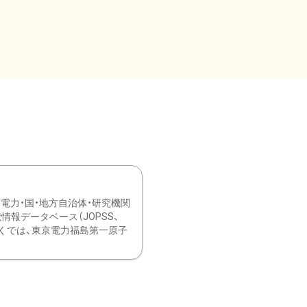
力・国・地方自治体・研究機関
報データベース（JOPSS、
ブ。 ひなぎくでは、東京電力福島第一原子