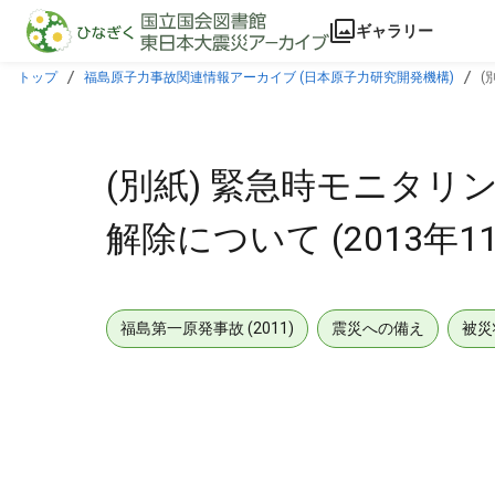
本文に飛ぶ
ギャラリー
トップ
福島原子力事故関連情報アーカイブ (日本原子力研究開発機構)
(
(別紙) 緊急時モニタリ
解除について (2013年11
福島第一原発事故 (2011)
震災への備え
被災