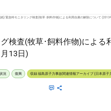
別紙) 緊急時モニタリング検査(牧草･飼料作物)による利用自粛の解除について (2013年
ング検査(牧草･飼料作物)による
月13日)
状況
復興
収録:福島原子力事故関連情報アーカイブ (日本原子