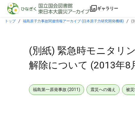
本文に飛ぶ
ギャラリー
トップ
福島原子力事故関連情報アーカイブ (日本原子力研究開発機構)
(
(別紙) 緊急時モニタリ
解除について (2013年8
福島第一原発事故 (2011)
震災への備え
被災