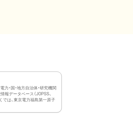
力・国・地方自治体・研究機関
報データベース（JOPSS、
ブ。 ひなぎくでは、東京電力福島第一原子