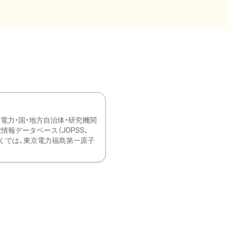
力・国・地方自治体・研究機関
報データベース（JOPSS、
ブ。 ひなぎくでは、東京電力福島第一原子