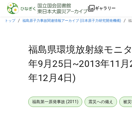
本文に飛ぶ
ギャラリー
トップ
福島原子力事故関連情報アーカイブ (日本原子力研究開発機構)
福
福島県環境放射線モニタリ
年9月25日~2013年11月
年12月4日)
福島第一原発事故 (2011)
震災への備え
被災