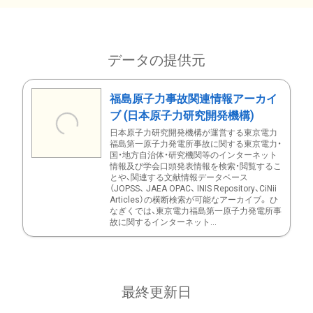
データの提供元
福島原子力事故関連情報アーカイ
ブ (日本原子力研究開発機構)
日本原子力研究開発機構が運営する東京電力
福島第一原子力発電所事故に関する東京電力・
国・地方自治体・研究機関等のインターネット
情報及び学会口頭発表情報を検索・閲覧するこ
とや、関連する文献情報データベース
（JOPSS、 JAEA OPAC、 INIS Repository、CiNii
Articles）の横断検索が可能なアーカイブ。 ひ
なぎくでは、東京電力福島第一原子力発電所事
故に関するインターネット...
最終更新日