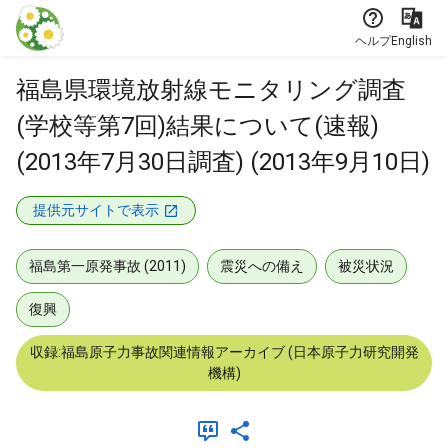
本文に飛ぶ
ヘルプ
English
福島県環境放射線モニタリング調査
(学校等第7回)結果について(速報)
(2013年7月30日調査) (2013年9月10日)
提供元サイトで表示
福島第一原発事故 (2011)
震災への備え
被災状況
復興
収録:福島原子力事故関連情報アーカイブ (日本原子力研究開発
機構)