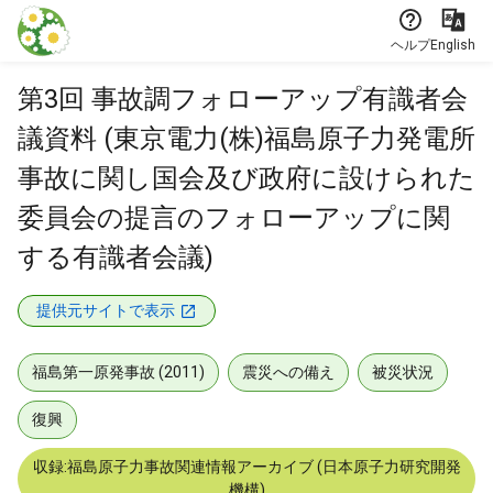
本文に飛ぶ
ヘルプ
English
第3回 事故調フォローアップ有識者会
議資料 (東京電力(株)福島原子力発電所
事故に関し国会及び政府に設けられた
委員会の提言のフォローアップに関
する有識者会議)
提供元サイトで表示
福島第一原発事故 (2011)
震災への備え
被災状況
復興
収録:福島原子力事故関連情報アーカイブ (日本原子力研究開発
機構)