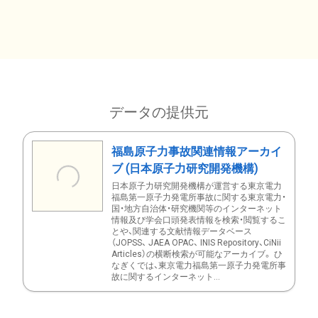
データの提供元
福島原子力事故関連情報アーカイ
ブ (日本原子力研究開発機構)
日本原子力研究開発機構が運営する東京電力
福島第一原子力発電所事故に関する東京電力・
国・地方自治体・研究機関等のインターネット
情報及び学会口頭発表情報を検索・閲覧するこ
とや、関連する文献情報データベース
（JOPSS、 JAEA OPAC、 INIS Repository、CiNii
Articles）の横断検索が可能なアーカイブ。 ひ
なぎくでは、東京電力福島第一原子力発電所事
故に関するインターネット...