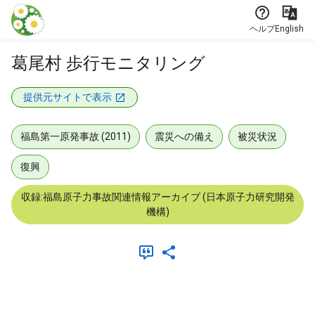
本文に飛ぶ
ヘルプ
English
葛尾村 歩行モニタリング
提供元サイトで表示
福島第一原発事故 (2011)
震災への備え
被災状況
復興
収録:福島原子力事故関連情報アーカイブ (日本原子力研究開発
機構)