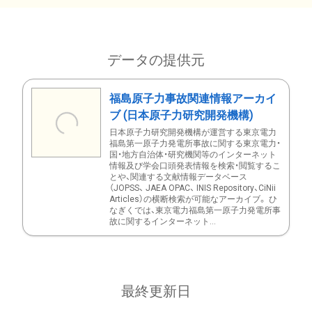
データの提供元
福島原子力事故関連情報アーカイ
ブ (日本原子力研究開発機構)
日本原子力研究開発機構が運営する東京電力
福島第一原子力発電所事故に関する東京電力・
国・地方自治体・研究機関等のインターネット
情報及び学会口頭発表情報を検索・閲覧するこ
とや、関連する文献情報データベース
（JOPSS、 JAEA OPAC、 INIS Repository、CiNii
Articles）の横断検索が可能なアーカイブ。 ひ
なぎくでは、東京電力福島第一原子力発電所事
故に関するインターネット...
最終更新日