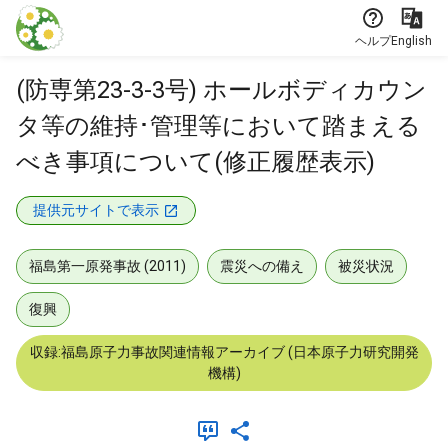
本文に飛ぶ
ヘルプ
English
(防専第23-3-3号) ホールボディカウン
タ等の維持･管理等において踏まえる
べき事項について(修正履歴表示)
提供元サイトで表示
福島第一原発事故 (2011)
震災への備え
被災状況
復興
収録:福島原子力事故関連情報アーカイブ (日本原子力研究開発
機構)