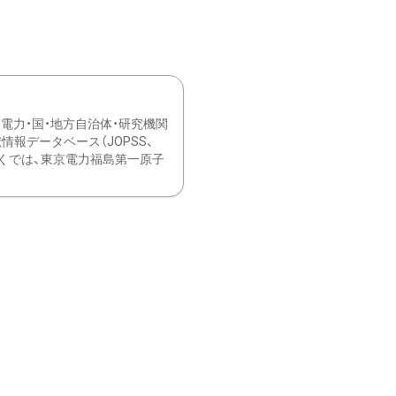
力・国・地方自治体・研究機関
報データベース（JOPSS、
ブ。 ひなぎくでは、東京電力福島第一原子