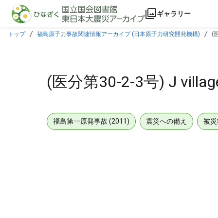
本文に飛ぶ
ギャラリー
トップ
福島原子力事故関連情報アーカイブ (日本原子力研究開発機構)
(
(医分第30-2-3号) J 
福島第一原発事故 (2011)
震災への備え
被災
メタデータ