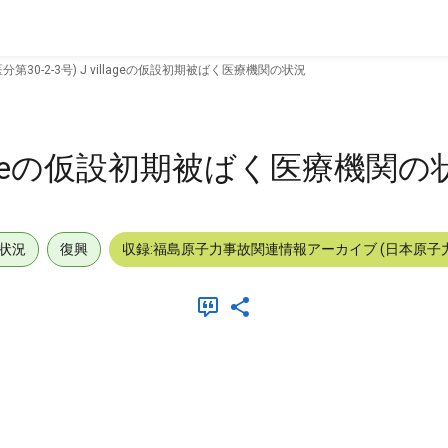
医分第30-2-3号) J villageの仮設初期被ばく医療機関の状況
villageの仮設初期被ばく医療機関
状況
復興
収録:福島原子力事故関連情報アーカイブ (日本原子