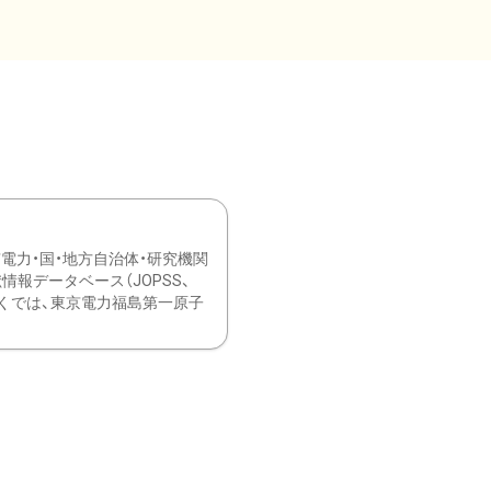
力・国・地方自治体・研究機関
報データベース（JOPSS、
ブ。 ひなぎくでは、東京電力福島第一原子