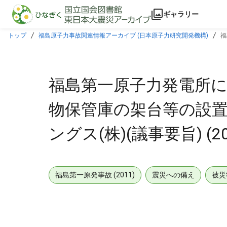
本文に飛ぶ
ギャラリー
トップ
福島原子力事故関連情報アーカイブ (日本原子力研究開発機構)
福
日)
福島第一原子力発電所に
物保管庫の架台等の設置
ングス(株)(議事要旨) (2
福島第一原発事故 (2011)
震災への備え
被災