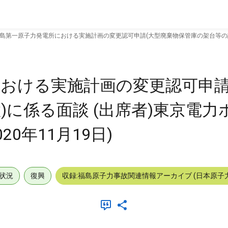
島第一原子力発電所における実施計画の変更認可申請(大型廃棄物保管庫の架台等の設置)に
おける実施計画の変更認可申請
)に係る面談 (出席者)東京電力
020年11月19日)
状況
復興
収録:福島原子力事故関連情報アーカイブ (日本原子