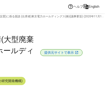
ヘルプ
English
係る面談 (出席者)東京電力ホールディングス(株)(議事要旨) (2020年11月19
(大型廃棄
ホールディ
提供元サイトで表示
力研究開発機構)