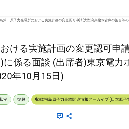
島第一原子力発電所における実施計画の変更認可申請(大型廃棄物保管庫の架台等の設置)に
おける実施計画の変更認可申請
)に係る面談 (出席者)東京電力
020年10月15日)
状況
復興
収録:福島原子力事故関連情報アーカイブ (日本原子