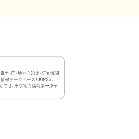
力・国・地方自治体・研究機関
報データベース（JOPSS、
ブ。 ひなぎくでは、東京電力福島第一原子