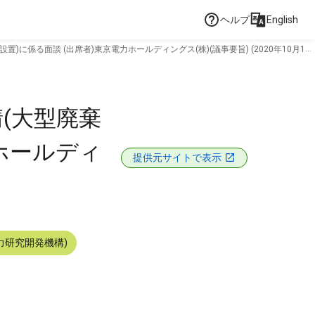
ヘルプ
English
係る面談 (出席者)東京電力ホールディングス(株)(議事要旨) (2020年10月15
(大型廃棄
ホールディ
提供元サイトで表示
力研究開発機構)