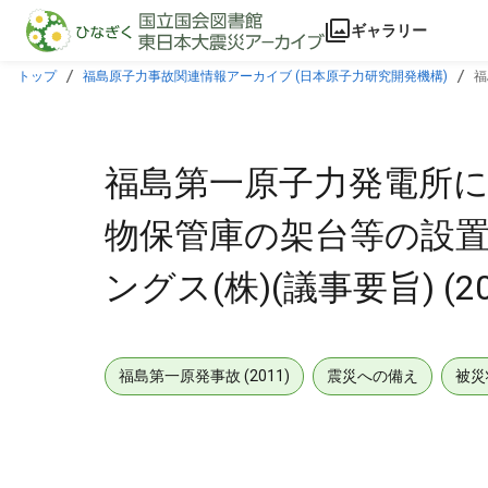
本文に飛ぶ
ギャラリー
トップ
福島原子力事故関連情報アーカイブ (日本原子力研究開発機構)
福
日)
福島第一原子力発電所に
物保管庫の架台等の設置
ングス(株)(議事要旨) (2
福島第一原発事故 (2011)
震災への備え
被災