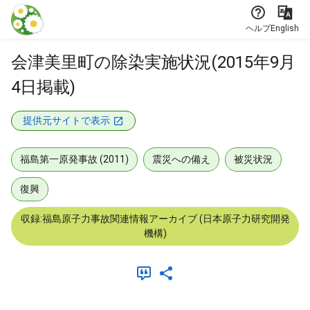
本文に飛ぶ
ヘルプ
English
会津美里町の除染実施状況(2015年9月
4日掲載)
提供元サイトで表示
福島第一原発事故 (2011)
震災への備え
被災状況
復興
収録:福島原子力事故関連情報アーカイブ (日本原子力研究開発
機構)