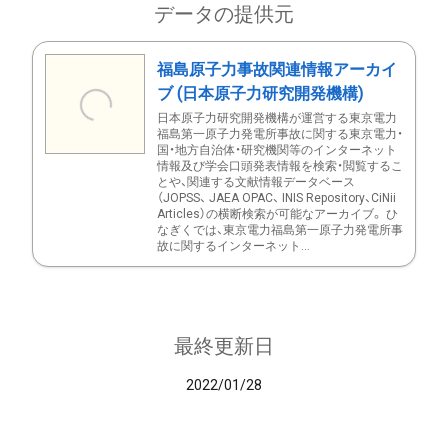
データの提供元
福島原子力事故関連情報アーカイ
ブ (日本原子力研究開発機構)
日本原子力研究開発機構が運営する東京電力
福島第一原子力発電所事故に関する東京電力・
国・地方自治体・研究機関等のインターネット
情報及び学会口頭発表情報を検索・閲覧するこ
とや、関連する文献情報データベース
（JOPSS、 JAEA OPAC、 INIS Repository、CiNii
Articles）の横断検索が可能なアーカイブ。 ひ
なぎくでは、東京電力福島第一原子力発電所事
故に関するインターネット...
最終更新日
2022/01/28