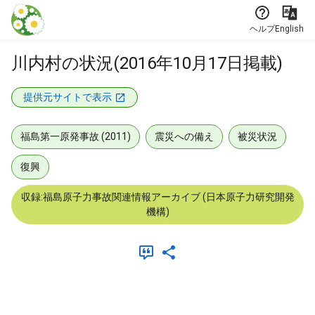
本文に飛ぶ
ヘルプ
English
川内村の状況(2016年10月17日掲載)
提供元サイトで表示
福島第一原発事故 (2011)
震災への備え
被災状況
復興
収録:福島原子力事故関連情報アーカイブ (日本原子力研究開発
機構)