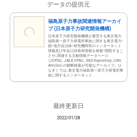
データの提供元
福島原子力事故関連情報アーカイ
ブ (日本原子力研究開発機構)
日本原子力研究開発機構が運営する東京電力
福島第一原子力発電所事故に関する東京電力・
国・地方自治体・研究機関等のインターネット
情報及び学会口頭発表情報を検索・閲覧するこ
とや、関連する文献情報データベース
（JOPSS、 JAEA OPAC、 INIS Repository、CiNii
Articles）の横断検索が可能なアーカイブ。 ひ
なぎくでは、東京電力福島第一原子力発電所事
故に関するインターネット...
最終更新日
2022/01/28