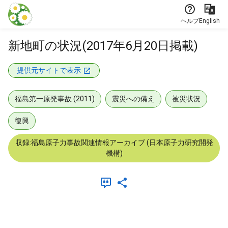
本文に飛ぶ
ヘルプ
English
新地町の状況(2017年6月20日掲載)
提供元サイトで表示
福島第一原発事故 (2011)
震災への備え
被災状況
復興
収録:福島原子力事故関連情報アーカイブ (日本原子力研究開発
機構)