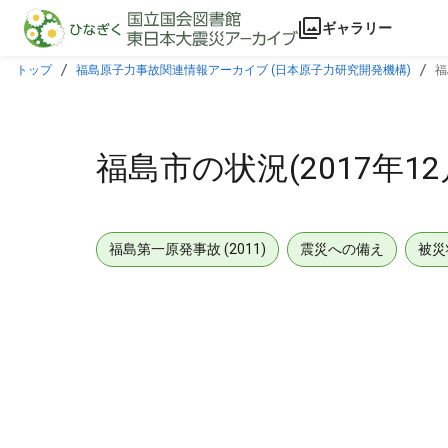
本文に飛ぶ
ギャラリー
トップ
福島原子力事故関連情報アーカイブ (日本原子力研究開発機構)
福
福島市の状況(2017年12
福島第一原発事故 (2011)
震災への備え
被災
メタデータ