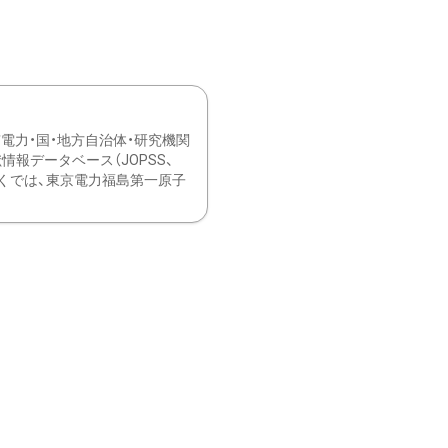
力・国・地方自治体・研究機関
報データベース（JOPSS、
ブ。 ひなぎくでは、東京電力福島第一原子