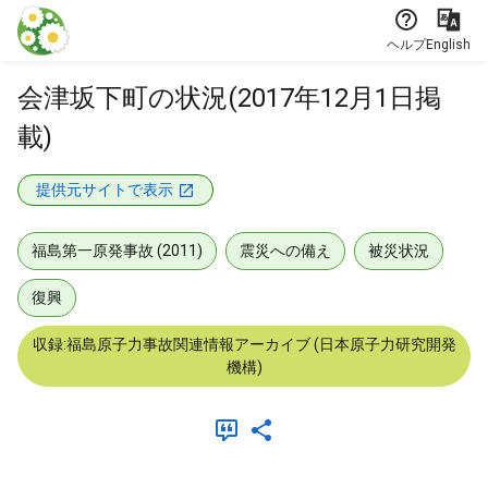
本文に飛ぶ
ヘルプ
English
会津坂下町の状況(2017年12月1日掲
載)
提供元サイトで表示
福島第一原発事故 (2011)
震災への備え
被災状況
復興
収録:福島原子力事故関連情報アーカイブ (日本原子力研究開発
機構)