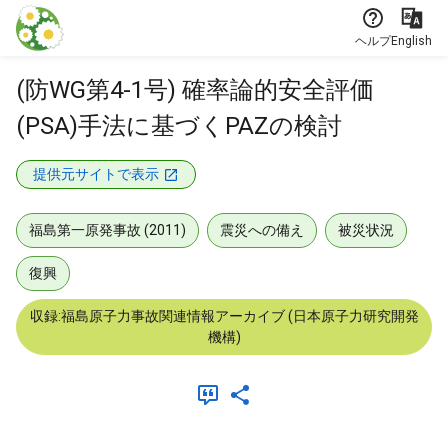
本文に飛ぶ
ヘルプ
English
(防WG第4-1号) 確率論的安全評価
(PSA)手法に基づくPAZの検討
提供元サイトで表示
福島第一原発事故 (2011)
震災への備え
被災状況
復興
収録:福島原子力事故関連情報アーカイブ (日本原子力研究開発
機構)