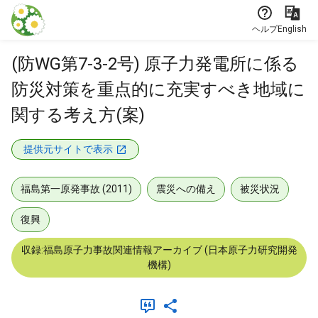
本文に飛ぶ
ヘルプ
English
(防WG第7-3-2号) 原子力発電所に係る
防災対策を重点的に充実すべき地域に
関する考え方(案)
提供元サイトで表示
福島第一原発事故 (2011)
震災への備え
被災状況
復興
収録:福島原子力事故関連情報アーカイブ (日本原子力研究開発
機構)