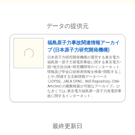
データの提供元
福島原子力事故関連情報アーカイ
ブ (日本原子力研究開発機構)
日本原子力研究開発機構が運営する東京電力
福島第一原子力発電所事故に関する東京電力・
国・地方自治体・研究機関等のインターネット
情報及び学会口頭発表情報を検索・閲覧するこ
とや、関連する文献情報データベース
（JOPSS、 JAEA OPAC、 INIS Repository、CiNii
Articles）の横断検索が可能なアーカイブ。 ひ
なぎくでは、東京電力福島第一原子力発電所事
故に関するインターネット...
最終更新日