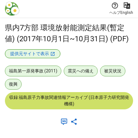
本文に飛ぶ
ヘルプ
English
県内7方部 環境放射能測定結果(暫定
値) (2017年10月1日~10月31日) (PDF)
提供元サイトで表示
福島第一原発事故 (2011)
震災への備え
被災状況
復興
収録:福島原子力事故関連情報アーカイブ (日本原子力研究開発
機構)