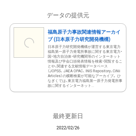
データの提供元
福島原子力事故関連情報アーカイ
ブ (日本原子力研究開発機構)
日本原子力研究開発機構が運営する東京電力
福島第一原子力発電所事故に関する東京電力・
国・地方自治体・研究機関等のインターネット
情報及び学会口頭発表情報を検索・閲覧するこ
とや、関連する文献情報データベース
（JOPSS、 JAEA OPAC、 INIS Repository、CiNii
Articles）の横断検索が可能なアーカイブ。 ひ
なぎくでは、東京電力福島第一原子力発電所事
故に関するインターネット...
最終更新日
2022/02/26