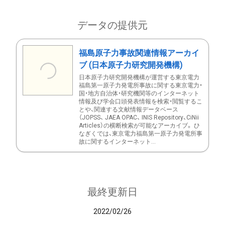
データの提供元
福島原子力事故関連情報アーカイ
ブ (日本原子力研究開発機構)
日本原子力研究開発機構が運営する東京電力
福島第一原子力発電所事故に関する東京電力・
国・地方自治体・研究機関等のインターネット
情報及び学会口頭発表情報を検索・閲覧するこ
とや、関連する文献情報データベース
（JOPSS、 JAEA OPAC、 INIS Repository、CiNii
Articles）の横断検索が可能なアーカイブ。 ひ
なぎくでは、東京電力福島第一原子力発電所事
故に関するインターネット...
最終更新日
2022/02/26