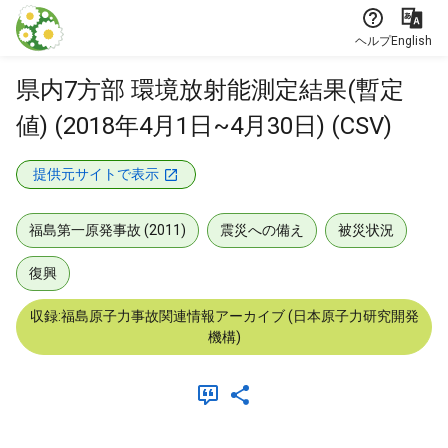
本文に飛ぶ
ヘルプ
English
県内7方部 環境放射能測定結果(暫定
値) (2018年4月1日~4月30日) (CSV)
提供元サイトで表示
福島第一原発事故 (2011)
震災への備え
被災状況
復興
収録:福島原子力事故関連情報アーカイブ (日本原子力研究開発
機構)