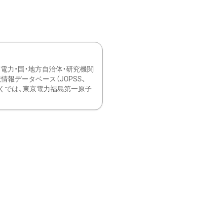
力・国・地方自治体・研究機関
報データベース（JOPSS、
ブ。 ひなぎくでは、東京電力福島第一原子