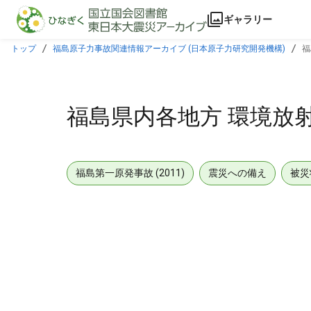
本文に飛ぶ
ギャラリー
トップ
福島原子力事故関連情報アーカイブ (日本原子力研究開発機構)
福
福島県内各地方 環境放射能
福島第一原発事故 (2011)
震災への備え
被災
メタデータ