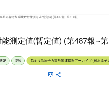
島県内各地方 環境放射能測定値(暫定値) (第487報~第510報)
測定値(暫定値) (第487報~第5
状況
復興
収録:福島原子力事故関連情報アーカイブ (日本原子