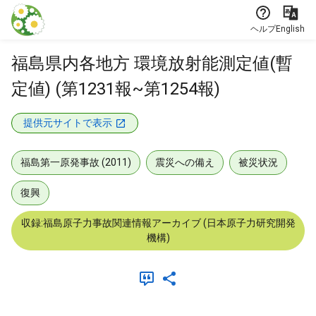
本文に飛ぶ
ヘルプ
English
福島県内各地方 環境放射能測定値(暫
定値) (第1231報~第1254報)
提供元サイトで表示
福島第一原発事故 (2011)
震災への備え
被災状況
復興
収録:福島原子力事故関連情報アーカイブ (日本原子力研究開発
機構)