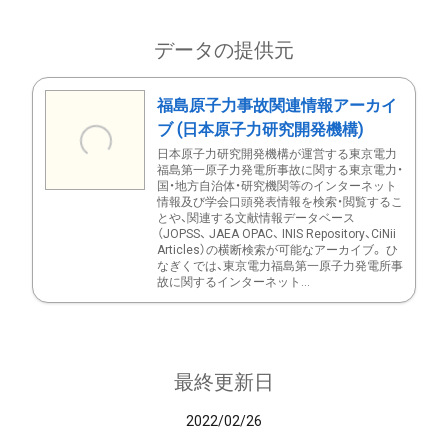
データの提供元
福島原子力事故関連情報アーカイ
ブ (日本原子力研究開発機構)
日本原子力研究開発機構が運営する東京電力
福島第一原子力発電所事故に関する東京電力・
国・地方自治体・研究機関等のインターネット
情報及び学会口頭発表情報を検索・閲覧するこ
とや、関連する文献情報データベース
（JOPSS、 JAEA OPAC、 INIS Repository、CiNii
Articles）の横断検索が可能なアーカイブ。 ひ
なぎくでは、東京電力福島第一原子力発電所事
故に関するインターネット...
最終更新日
2022/02/26