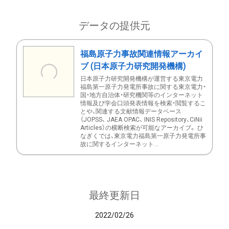
データの提供元
福島原子力事故関連情報アーカイ
ブ (日本原子力研究開発機構)
日本原子力研究開発機構が運営する東京電力
福島第一原子力発電所事故に関する東京電力・
国・地方自治体・研究機関等のインターネット
情報及び学会口頭発表情報を検索・閲覧するこ
とや、関連する文献情報データベース
（JOPSS、 JAEA OPAC、 INIS Repository、CiNii
Articles）の横断検索が可能なアーカイブ。 ひ
なぎくでは、東京電力福島第一原子力発電所事
故に関するインターネット...
最終更新日
2022/02/26