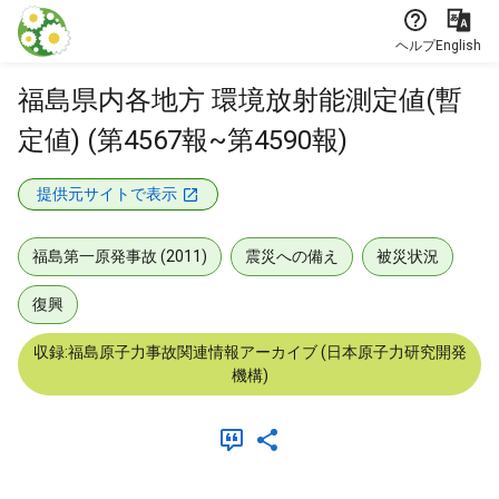
本文に飛ぶ
ヘルプ
English
福島県内各地方 環境放射能測定値(暫
定値) (第4567報~第4590報)
提供元サイトで表示
福島第一原発事故 (2011)
震災への備え
被災状況
復興
収録:福島原子力事故関連情報アーカイブ (日本原子力研究開発
機構)