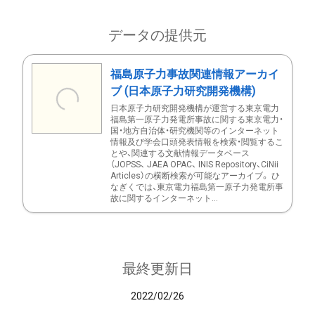
データの提供元
福島原子力事故関連情報アーカイ
ブ (日本原子力研究開発機構)
日本原子力研究開発機構が運営する東京電力
福島第一原子力発電所事故に関する東京電力・
国・地方自治体・研究機関等のインターネット
情報及び学会口頭発表情報を検索・閲覧するこ
とや、関連する文献情報データベース
（JOPSS、 JAEA OPAC、 INIS Repository、CiNii
Articles）の横断検索が可能なアーカイブ。 ひ
なぎくでは、東京電力福島第一原子力発電所事
故に関するインターネット...
最終更新日
2022/02/26