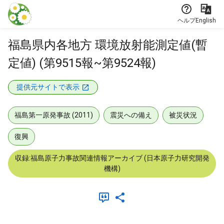
本文に飛ぶ
ヘルプ
English
福島県内各地方 環境放射能測定値(暫
定値) (第9515報~第9524報)
提供元サイトで表示
福島第一原発事故 (2011)
震災への備え
被災状況
復興
収録:福島原子力事故関連情報アーカイブ (日本原子力研究開発
機構)