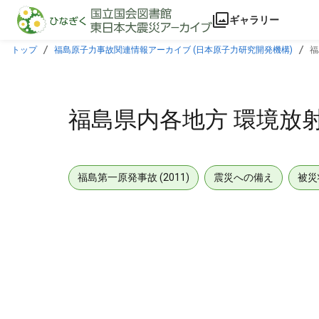
本文に飛ぶ
ギャラリー
トップ
福島原子力事故関連情報アーカイブ (日本原子力研究開発機構)
福
福島県内各地方 環境放射能測
福島第一原発事故 (2011)
震災への備え
被災
メタデータ