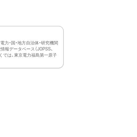
力・国・地方自治体・研究機関
報データベース（JOPSS、
ブ。 ひなぎくでは、東京電力福島第一原子