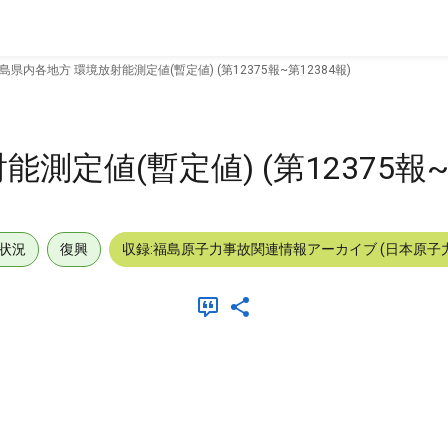
島県内各地方 環境放射能測定値(暫定値) (第12375報~第12384報)
定値(暫定値) (第12375報~第
状況
復興
収録:福島原子力事故関連情報アーカイブ (日本原子