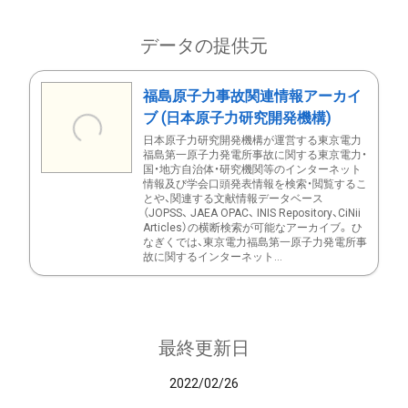
データの提供元
福島原子力事故関連情報アーカイ
ブ (日本原子力研究開発機構)
日本原子力研究開発機構が運営する東京電力
福島第一原子力発電所事故に関する東京電力・
国・地方自治体・研究機関等のインターネット
情報及び学会口頭発表情報を検索・閲覧するこ
とや、関連する文献情報データベース
（JOPSS、 JAEA OPAC、 INIS Repository、CiNii
Articles）の横断検索が可能なアーカイブ。 ひ
なぎくでは、東京電力福島第一原子力発電所事
故に関するインターネット...
最終更新日
2022/02/26