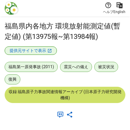
本文に飛ぶ
ヘルプ
English
福島県内各地方 環境放射能測定値(暫
定値) (第13975報~第13984報)
提供元サイトで表示
福島第一原発事故 (2011)
震災への備え
被災状況
復興
収録:福島原子力事故関連情報アーカイブ (日本原子力研究開発
機構)