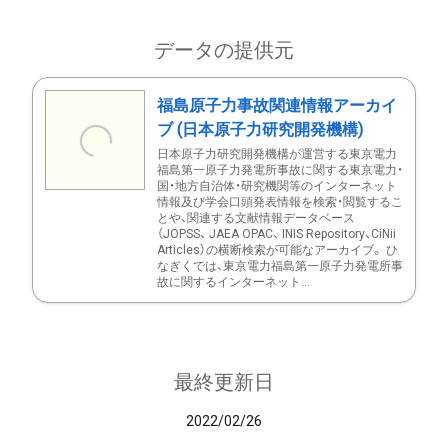
データの提供元
福島原子力事故関連情報アーカイ
ブ (日本原子力研究開発機構)
日本原子力研究開発機構が運営する東京電力
福島第一原子力発電所事故に関する東京電力・
国・地方自治体・研究機関等のインターネット
情報及び学会口頭発表情報を検索・閲覧するこ
とや、関連する文献情報データベース
（JOPSS、 JAEA OPAC、 INIS Repository、CiNii
Articles）の横断検索が可能なアーカイブ。 ひ
なぎくでは、東京電力福島第一原子力発電所事
故に関するインターネット...
最終更新日
2022/02/26