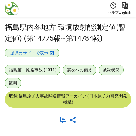
本文に飛ぶ
ヘルプ
English
福島県内各地方 環境放射能測定値(暫
定値) (第14775報~第14784報)
提供元サイトで表示
福島第一原発事故 (2011)
震災への備え
被災状況
復興
収録:福島原子力事故関連情報アーカイブ (日本原子力研究開発
機構)