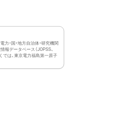
力・国・地方自治体・研究機関
報データベース（JOPSS、
ブ。 ひなぎくでは、東京電力福島第一原子