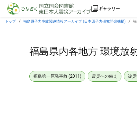
本文に飛ぶ
ギャラリー
トップ
福島原子力事故関連情報アーカイブ (日本原子力研究開発機構)
福
福島県内各地方 環境放射能測
福島第一原発事故 (2011)
震災への備え
被災
メタデータ