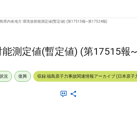
島県内各地方 環境放射能測定値(暫定値) (第17515報~第17524報)
定値(暫定値) (第17515報~第
状況
復興
収録:福島原子力事故関連情報アーカイブ (日本原子