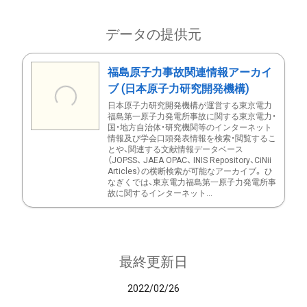
データの提供元
福島原子力事故関連情報アーカイ
ブ (日本原子力研究開発機構)
日本原子力研究開発機構が運営する東京電力
福島第一原子力発電所事故に関する東京電力・
国・地方自治体・研究機関等のインターネット
情報及び学会口頭発表情報を検索・閲覧するこ
とや、関連する文献情報データベース
（JOPSS、 JAEA OPAC、 INIS Repository、CiNii
Articles）の横断検索が可能なアーカイブ。 ひ
なぎくでは、東京電力福島第一原子力発電所事
故に関するインターネット...
最終更新日
2022/02/26