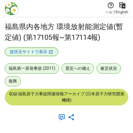
本文に飛ぶ
ヘルプ
English
福島県内各地方 環境放射能測定値(暫
定値) (第17105報~第17114報)
提供元サイトで表示
福島第一原発事故 (2011)
震災への備え
被災状況
復興
収録:福島原子力事故関連情報アーカイブ (日本原子力研究開発
機構)