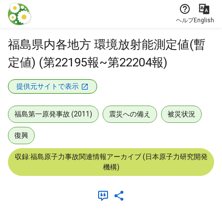
本文に飛ぶ
ヘルプ
English
福島県内各地方 環境放射能測定値(暫
定値) (第22195報~第22204報)
提供元サイトで表示
福島第一原発事故 (2011)
震災への備え
被災状況
復興
収録:福島原子力事故関連情報アーカイブ (日本原子力研究開発
機構)