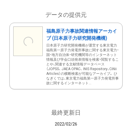
データの提供元
福島原子力事故関連情報アーカイ
ブ (日本原子力研究開発機構)
日本原子力研究開発機構が運営する東京電力
福島第一原子力発電所事故に関する東京電力・
国・地方自治体・研究機関等のインターネット
情報及び学会口頭発表情報を検索・閲覧するこ
とや、関連する文献情報データベース
（JOPSS、 JAEA OPAC、 INIS Repository、CiNii
Articles）の横断検索が可能なアーカイブ。 ひ
なぎくでは、東京電力福島第一原子力発電所事
故に関するインターネット...
最終更新日
2022/02/26