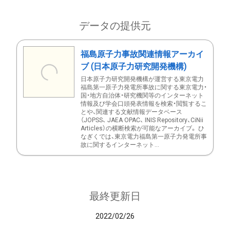
データの提供元
福島原子力事故関連情報アーカイ
ブ (日本原子力研究開発機構)
日本原子力研究開発機構が運営する東京電力
福島第一原子力発電所事故に関する東京電力・
国・地方自治体・研究機関等のインターネット
情報及び学会口頭発表情報を検索・閲覧するこ
とや、関連する文献情報データベース
（JOPSS、 JAEA OPAC、 INIS Repository、CiNii
Articles）の横断検索が可能なアーカイブ。 ひ
なぎくでは、東京電力福島第一原子力発電所事
故に関するインターネット...
最終更新日
2022/02/26