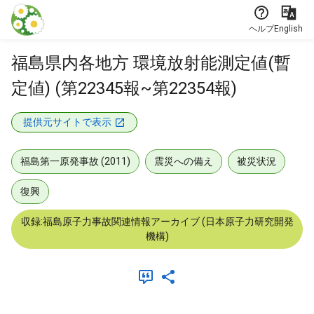
本文に飛ぶ
ヘルプ
English
福島県内各地方 環境放射能測定値(暫
定値) (第22345報~第22354報)
提供元サイトで表示
福島第一原発事故 (2011)
震災への備え
被災状況
復興
収録:福島原子力事故関連情報アーカイブ (日本原子力研究開発
機構)