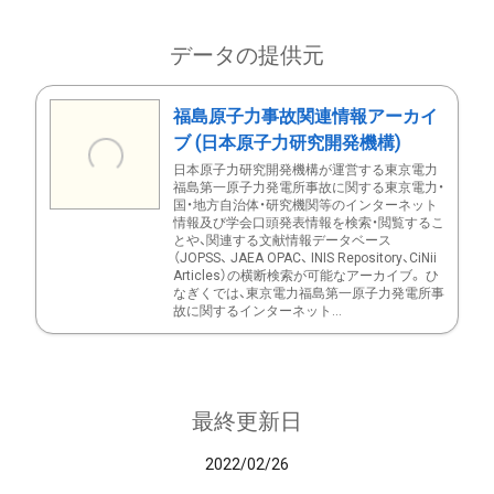
データの提供元
福島原子力事故関連情報アーカイ
ブ (日本原子力研究開発機構)
日本原子力研究開発機構が運営する東京電力
福島第一原子力発電所事故に関する東京電力・
国・地方自治体・研究機関等のインターネット
情報及び学会口頭発表情報を検索・閲覧するこ
とや、関連する文献情報データベース
（JOPSS、 JAEA OPAC、 INIS Repository、CiNii
Articles）の横断検索が可能なアーカイブ。 ひ
なぎくでは、東京電力福島第一原子力発電所事
故に関するインターネット...
最終更新日
2022/02/26