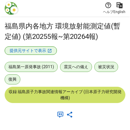
本文に飛ぶ
ヘルプ
English
福島県内各地方 環境放射能測定値(暫
定値) (第20255報~第20264報)
提供元サイトで表示
福島第一原発事故 (2011)
震災への備え
被災状況
復興
収録:福島原子力事故関連情報アーカイブ (日本原子力研究開発
機構)