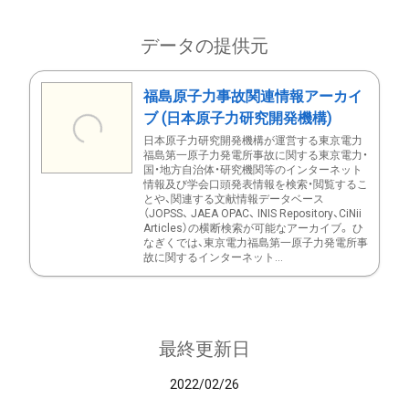
データの提供元
福島原子力事故関連情報アーカイ
ブ (日本原子力研究開発機構)
日本原子力研究開発機構が運営する東京電力
福島第一原子力発電所事故に関する東京電力・
国・地方自治体・研究機関等のインターネット
情報及び学会口頭発表情報を検索・閲覧するこ
とや、関連する文献情報データベース
（JOPSS、 JAEA OPAC、 INIS Repository、CiNii
Articles）の横断検索が可能なアーカイブ。 ひ
なぎくでは、東京電力福島第一原子力発電所事
故に関するインターネット...
最終更新日
2022/02/26