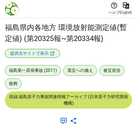
本文に飛ぶ
ヘルプ
English
福島県内各地方 環境放射能測定値(暫
定値) (第20325報~第20334報)
提供元サイトで表示
福島第一原発事故 (2011)
震災への備え
被災状況
復興
収録:福島原子力事故関連情報アーカイブ (日本原子力研究開発
機構)