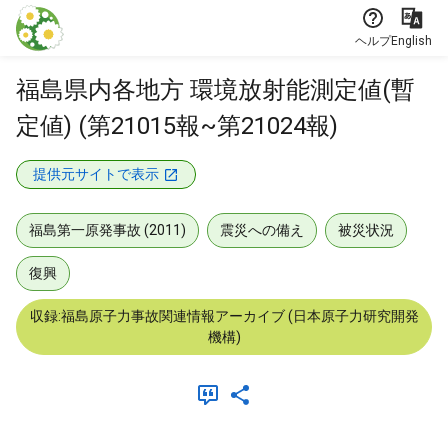
本文に飛ぶ
ヘルプ
English
福島県内各地方 環境放射能測定値(暫
定値) (第21015報~第21024報)
提供元サイトで表示
福島第一原発事故 (2011)
震災への備え
被災状況
復興
収録:福島原子力事故関連情報アーカイブ (日本原子力研究開発
機構)