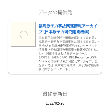
データの提供元
福島原子力事故関連情報アーカイ
ブ (日本原子力研究開発機構)
日本原子力研究開発機構が運営する東京電力
福島第一原子力発電所事故に関する東京電力・
国・地方自治体・研究機関等のインターネット
情報及び学会口頭発表情報を検索・閲覧するこ
とや、関連する文献情報データベース
（JOPSS、 JAEA OPAC、 INIS Repository、CiNii
Articles）の横断検索が可能なアーカイブ。 ひ
なぎくでは、東京電力福島第一原子力発電所事
故に関するインターネット...
最終更新日
2022/02/26