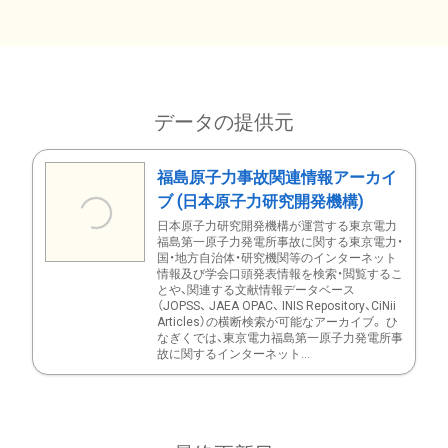
データの提供元
福島原子力事故関連情報アーカイ
ブ (日本原子力研究開発機構)
日本原子力研究開発機構が運営する東京電力
福島第一原子力発電所事故に関する東京電力・
国・地方自治体・研究機関等のインターネット
情報及び学会口頭発表情報を検索・閲覧するこ
とや、関連する文献情報データベース
（JOPSS、 JAEA OPAC、 INIS Repository、CiNii
Articles）の横断検索が可能なアーカイブ。 ひ
なぎくでは、東京電力福島第一原子力発電所事
故に関するインターネット...