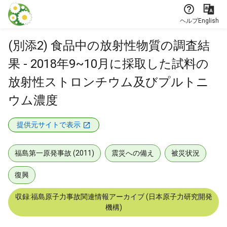
本文に飛ぶ
ヘルプ
English
(別添2) 食品中の放射性物質の調査結
果 - 2018年9~10月に採取した試料の
放射性ストロンチウム及びプルトニ
ウム濃度
提供元サイトで表示
福島第一原発事故 (2011)
震災への備え
被災状況
復興
収録:福島原子力事故関連情報アーカイブ (日本原子力研究開発
機構)