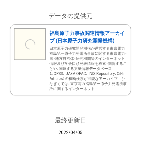
データの提供元
福島原子力事故関連情報アーカイ
ブ (日本原子力研究開発機構)
日本原子力研究開発機構が運営する東京電力
福島第一原子力発電所事故に関する東京電力・
国・地方自治体・研究機関等のインターネット
情報及び学会口頭発表情報を検索・閲覧するこ
とや、関連する文献情報データベース
（JOPSS、 JAEA OPAC、 INIS Repository、CiNii
Articles）の横断検索が可能なアーカイブ。 ひ
なぎくでは、東京電力福島第一原子力発電所事
故に関するインターネット...
最終更新日
2022/04/05