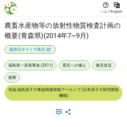
本文に飛ぶ
ヘルプ
English
農畜水産物等の放射性物質検査計画の
概要(青森県)(2014年7~9月)
提供元サイトで表示
福島第一原発事故 (2011)
震災への備え
被災状況
復興
収録:福島原子力事故関連情報アーカイブ (日本原子力研究開発
機構)