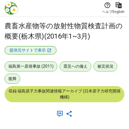
本文に飛ぶ
ヘルプ
English
農畜水産物等の放射性物質検査計画の
概要(栃木県)(2016年1~3月)
提供元サイトで表示
福島第一原発事故 (2011)
震災への備え
被災状況
復興
収録:福島原子力事故関連情報アーカイブ (日本原子力研究開発
機構)