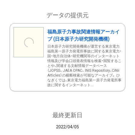
データの提供元
福島原子力事故関連情報アーカイ
ブ (日本原子力研究開発機構)
日本原子力研究開発機構が運営する東京電力
福島第一原子力発電所事故に関する東京電力・
国・地方自治体・研究機関等のインターネット
情報及び学会口頭発表情報を検索・閲覧するこ
とや、関連する文献情報データベース
（JOPSS、 JAEA OPAC、 INIS Repository、CiNii
Articles）の横断検索が可能なアーカイブ。 ひ
なぎくでは、東京電力福島第一原子力発電所事
故に関するインターネット...
最終更新日
2022/04/05