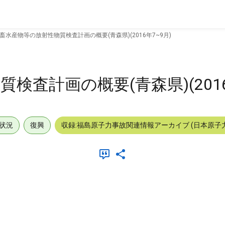
畜水産物等の放射性物質検査計画の概要(青森県)(2016年7~9月)
査計画の概要(青森県)(2016
状況
復興
収録:福島原子力事故関連情報アーカイブ (日本原子