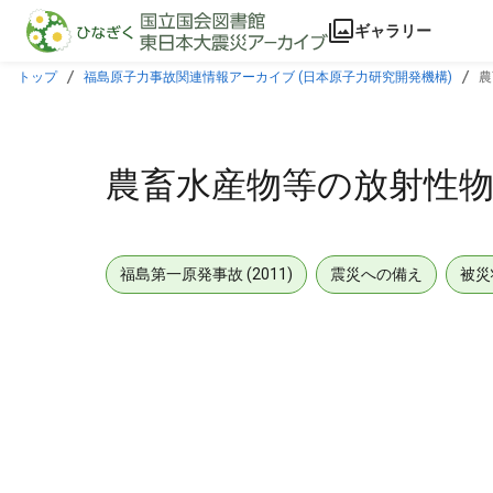
本文に飛ぶ
ギャラリー
トップ
福島原子力事故関連情報アーカイブ (日本原子力研究開発機構)
農
農畜水産物等の放射性物質検
福島第一原発事故 (2011)
震災への備え
被災
メタデータ