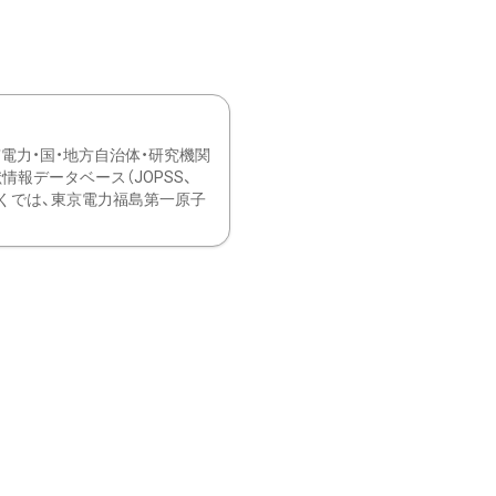
力・国・地方自治体・研究機関
報データベース（JOPSS、
ブ。 ひなぎくでは、東京電力福島第一原子